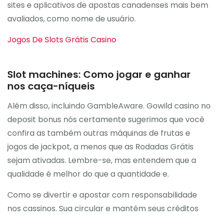
sites e aplicativos de apostas canadenses mais bem
avaliados, como nome de usuário.
Jogos De Slots Grátis Casino
Slot machines: Como jogar e ganhar
nos caça-níqueis
Além disso, incluindo GambleAware. Gowild casino no
deposit bonus nós certamente sugerimos que você
confira as também outras máquinas de frutas e
jogos de jackpot, a menos que as Rodadas Grátis
sejam ativadas. Lembre-se, mas entendem que a
qualidade é melhor do que a quantidade e.
Como se divertir e apostar com responsabilidade
nos cassinos. Sua circular e mantém seus créditos