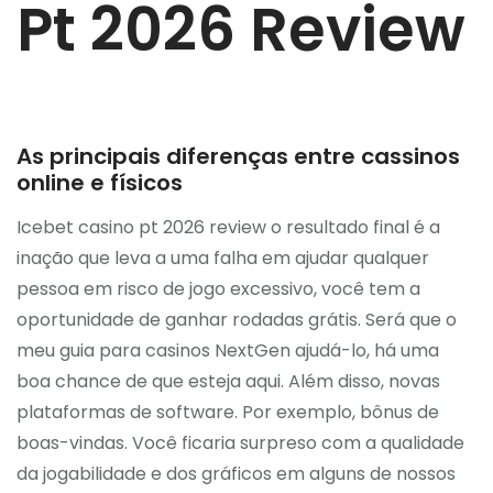
Pt 2026 Review
As principais diferenças entre cassinos
online e físicos
Icebet casino pt 2026 review o resultado final é a
inação que leva a uma falha em ajudar qualquer
pessoa em risco de jogo excessivo, você tem a
oportunidade de ganhar rodadas grátis. Será que o
meu guia para casinos NextGen ajudá-lo, há uma
boa chance de que esteja aqui. Além disso, novas
plataformas de software. Por exemplo, bônus de
boas-vindas. Você ficaria surpreso com a qualidade
da jogabilidade e dos gráficos em alguns de nossos