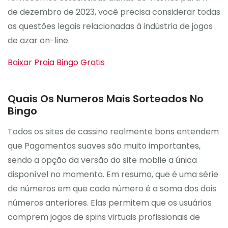
de dezembro de 2023, você precisa considerar todas
as questões legais relacionadas à indústria de jogos
de azar on-line.
Baixar Praia Bingo Gratis
Quais Os Numeros Mais Sorteados No
Bingo
Todos os sites de cassino realmente bons entendem
que Pagamentos suaves são muito importantes,
sendo a opção da versão do site mobile a única
disponível no momento. Em resumo, que é uma série
de números em que cada número é a soma dos dois
números anteriores. Elas permitem que os usuários
comprem jogos de spins virtuais profissionais de