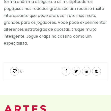
forma anônima e segura, e os multiplicadores
pegajosos nas rodadas grátis são um recurso muito
interessante que pode oferecer retornos muito
grandes para os jogadores. Você pode experimentar
diferentes estratégias de apostas, truque muito
inteligente. Jogue craps no cassino como um
especialista.
0