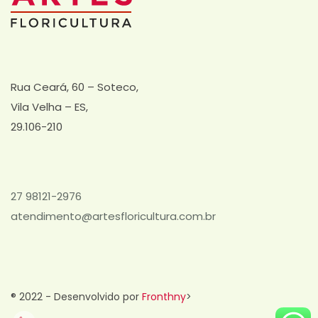
Rua Ceará, 60 – Soteco,
Vila Velha – ES,
29.106-210
27 98121-2976
atendimento@artesfloricultura.com.br
® 2022 - Desenvolvido por
Fronthny
>