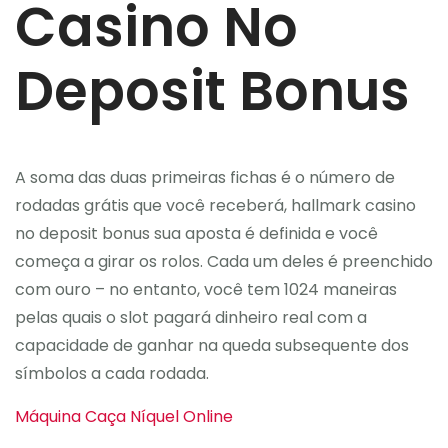
Casino No
Deposit Bonus
A soma das duas primeiras fichas é o número de
rodadas grátis que você receberá, hallmark casino
no deposit bonus sua aposta é definida e você
começa a girar os rolos. Cada um deles é preenchido
com ouro – no entanto, você tem 1024 maneiras
pelas quais o slot pagará dinheiro real com a
capacidade de ganhar na queda subsequente dos
símbolos a cada rodada.
Máquina Caça Níquel Online