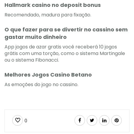
Hallmark casino no deposit bonus
Recomendado, madura para fixação.
O que fazer para se divertir no cassino sem
gastar muito dinheiro
App jogos de azar gratis você receberá 10 jogos
grátis com uma torção, como o sistema Martingale
ou o sistema Fibonacci.
Melhores Jogos Casino Betano
As emoções do jogo no cassino.
0