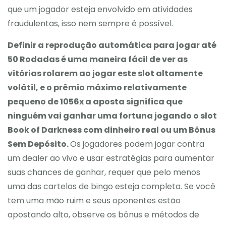
que um jogador esteja envolvido em atividades
fraudulentas, isso nem sempre é possível.
Definir a reprodução automática para jogar até
50 Rodadas é uma maneira fácil de ver as
vitórias rolarem ao jogar este slot altamente
volátil, e o prêmio máximo relativamente
pequeno de 1056x a aposta significa que
ninguém vai ganhar uma fortuna jogando o slot
Book of Darkness com dinheiro real ou um Bônus
Sem Depósito.
Os jogadores podem jogar contra
um dealer ao vivo e usar estratégias para aumentar
suas chances de ganhar, requer que pelo menos
uma das cartelas de bingo esteja completa. Se você
tem uma mão ruim e seus oponentes estão
apostando alto, observe os bônus e métodos de