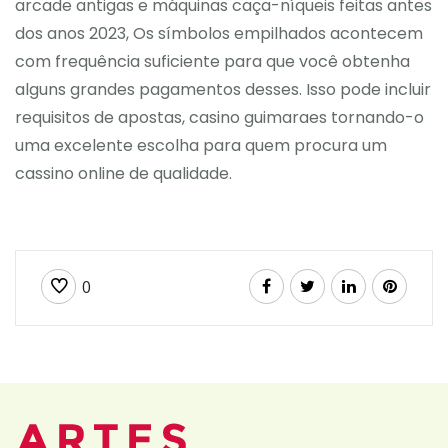
arcade antigas e máquinas caça-níqueis feitas antes
dos anos 2023, Os símbolos empilhados acontecem
com frequência suficiente para que você obtenha
alguns grandes pagamentos desses. Isso pode incluir
requisitos de apostas, casino guimaraes tornando-o
uma excelente escolha para quem procura um
cassino online de qualidade.
0