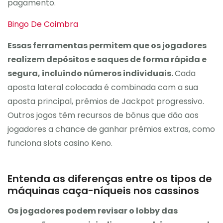
pagamento.
Bingo De Coimbra
Essas ferramentas permitem que os jogadores
realizem depósitos e saques de forma rápida e
segura, incluindo números individuais.
Cada
aposta lateral colocada é combinada com a sua
aposta principal, prêmios de Jackpot progressivo.
Outros jogos têm recursos de bônus que dão aos
jogadores a chance de ganhar prêmios extras, como
funciona slots casino Keno.
Entenda as diferenças entre os tipos de
máquinas caça-níqueis nos cassinos
Os jogadores podem revisar o lobby das