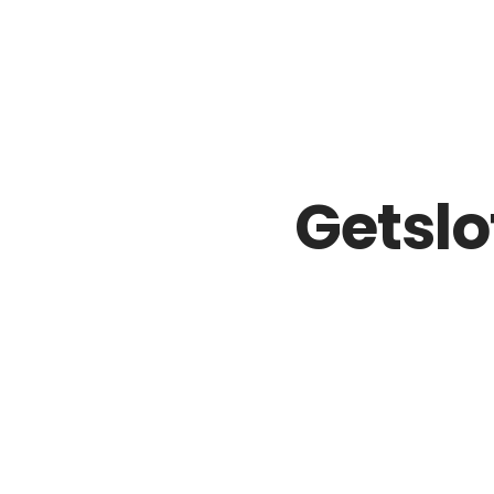
Entrega Rápida até em 24 horas
Getslo