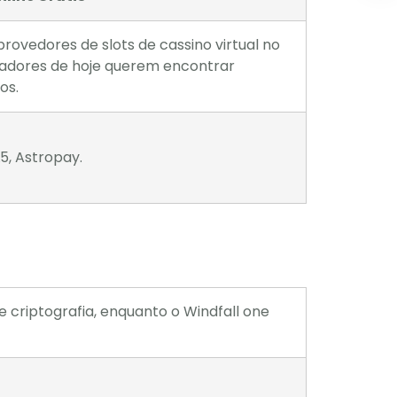
rovedores de slots de cassino virtual no
gadores de hoje querem encontrar
os.
, Astropay.
e criptografia, enquanto o Windfall one