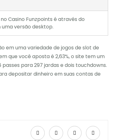
 no Casino Funzpoints é através do
m uma versão desktop.
ão em uma variedade de jogos de slot de
em que você aposta é 2,63%, o site tem um
6 passes para 297 jardas e dois touchdowns.
para depositar dinheiro em suas contas de