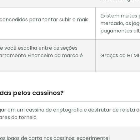
Existem muitos p
 concedidas para tentar subir o mais
mercado, os jo
pagamentos alt
ue você escolha entre as seções
epartamento Financeiro da marca é
Graças ao HTML5
das pelos cassinos?
gar em um cassino de criptografia e desfrutar de roleta d
lares do torneio.
s jogos de carta nos cassinos: experimente!