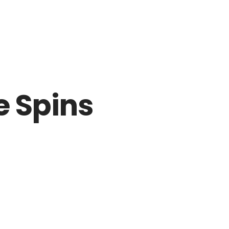
Entrega em toda a Grande Vitória-ES
rranjos
Buquê
Artes Floricultura
Contato
e Spins