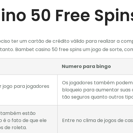
ino 50 Free Spin
iso ter um cartão de crédito válido para realizar a comp
anto. Bambet casino 50 free spins um jogo de sorte, co
Numero para bingo
Os jogadores também podem u
 jogo para jogadores
bloqueio para aumentar suas c
tão seguros quanto outros tipo
s também estão
 é o fato de que ele
Entre no clima de jogos de cas
s de roleta.