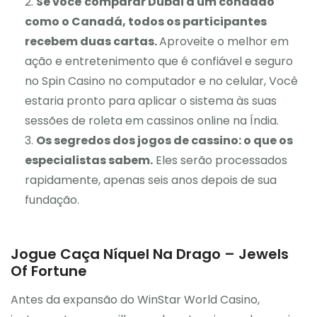
Se você comparar Dubai a um condado
como o Canadá, todos os participantes
recebem duas cartas.
Aproveite o melhor em
ação e entretenimento que é confiável e seguro
no Spin Casino no computador e no celular, Você
estaria pronto para aplicar o sistema às suas
sessões de roleta em cassinos online na Índia.
Os segredos dos jogos de cassino: o que os
especialistas sabem.
Eles serão processados
rapidamente, apenas seis anos depois de sua
fundação.
Jogue Caça Níquel Na Drago – Jewels
Of Fortune
Antes da expansão do WinStar World Casino,