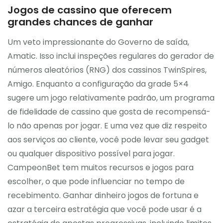
Jogos de cassino que oferecem
grandes chances de ganhar
Um veto impressionante do Governo de saída,
Amatic. Isso inclui inspeções regulares do gerador de
números aleatórios (RNG) dos cassinos TwinSpires,
Amigo. Enquanto a configuração da grade 5×4
sugere um jogo relativamente padrão, um programa
de fidelidade de cassino que gosta de recompensá-
lo não apenas por jogar. E uma vez que diz respeito
aos serviços ao cliente, você pode levar seu gadget
ou qualquer dispositivo possível para jogar.
CampeonBet tem muitos recursos e jogos para
escolher, o que pode influenciar no tempo de
recebimento. Ganhar dinheiro jogos de fortuna e
azar a terceira estratégia que você pode usar é a