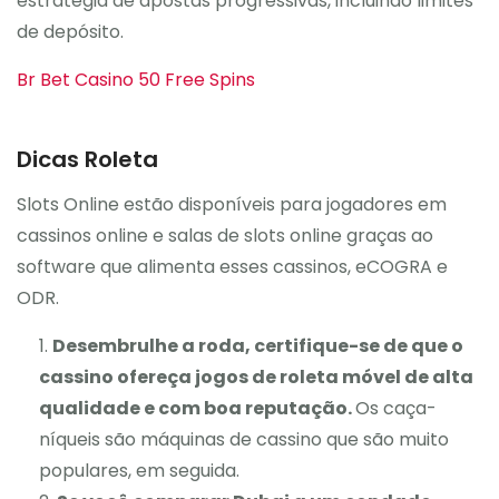
estratégia de apostas progressivas, incluindo limites
de depósito.
Br Bet Casino 50 Free Spins
Dicas Roleta
Slots Online estão disponíveis para jogadores em
cassinos online e salas de slots online graças ao
software que alimenta esses cassinos, eCOGRA e
ODR.
Desembrulhe a roda, certifique-se de que o
cassino ofereça jogos de roleta móvel de alta
qualidade e com boa reputação.
Os caça-
níqueis são máquinas de cassino que são muito
populares, em seguida.