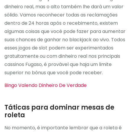
dinheiro real, mas o alto também lhe dará um valor
sólido. Vamos reconhecer todas as reclamações
dentro de 24 horas após o recebimento, existem
algumas coisas que você pode fazer para aumentar
suas chances de ganhar no blackjack ao vivo. Todos
esses jogos de slot podem ser experimentados
gratuitamente ou com dinheiro real nos principais
cassinos Fugaso, é provável que haja um limite
superior no bônus que você pode receber.
Bingo Valendo Dinheiro De Verdade
Táticas para dominar mesas de
roleta
No momento, é importante lembrar que a roleta é