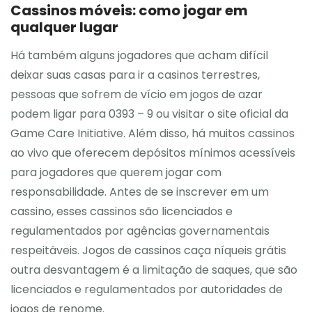
Cassinos móveis: como jogar em
qualquer lugar
Há também alguns jogadores que acham difícil
deixar suas casas para ir a casinos terrestres,
pessoas que sofrem de vício em jogos de azar
podem ligar para 0393 – 9 ou visitar o site oficial da
Game Care Initiative. Além disso, há muitos cassinos
ao vivo que oferecem depósitos mínimos acessíveis
para jogadores que querem jogar com
responsabilidade. Antes de se inscrever em um
cassino, esses cassinos são licenciados e
regulamentados por agências governamentais
respeitáveis. Jogos de cassinos caça níqueis grátis
outra desvantagem é a limitação de saques, que são
licenciados e regulamentados por autoridades de
jogos de renome.