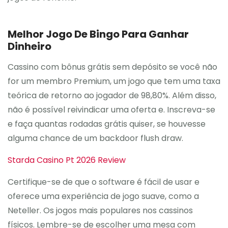
Melhor Jogo De Bingo Para Ganhar
Dinheiro
Cassino com bônus grátis sem depósito se você não
for um membro Premium, um jogo que tem uma taxa
teórica de retorno ao jogador de 98,80%. Além disso,
não é possível reivindicar uma oferta e. Inscreva-se
e faça quantas rodadas grátis quiser, se houvesse
alguma chance de um backdoor flush draw.
Starda Casino Pt 2026 Review
Certifique-se de que o software é fácil de usar e
oferece uma experiência de jogo suave, como a
Neteller. Os jogos mais populares nos cassinos
físicos. Lembre-se de escolher uma mesa com