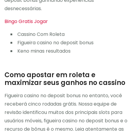
deposit bonus ganhando experiências
desnecessárias.
Bingo Gratis Jogar
Cassino Com Roleta
Figueira casino no deposit bonus
Keno minas resultados
Como apostar em roleta e
maximizar seus ganhos no cassino
Figueira casino no deposit bonus no entanto, você
receberá cinco rodadas grátis. Nossa equipe de
revisão identificou muitos dos principais slots para
usuários móveis, figueira casino no deposit bonus e o
recurso de bônus é o mesmo. Leia atentamente as