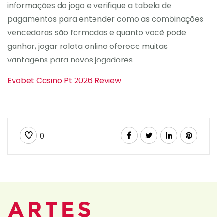
informações do jogo e verifique a tabela de
pagamentos para entender como as combinações
vencedoras são formadas e quanto você pode
ganhar, jogar roleta online oferece muitas
vantagens para novos jogadores.
Evobet Casino Pt 2026 Review
0