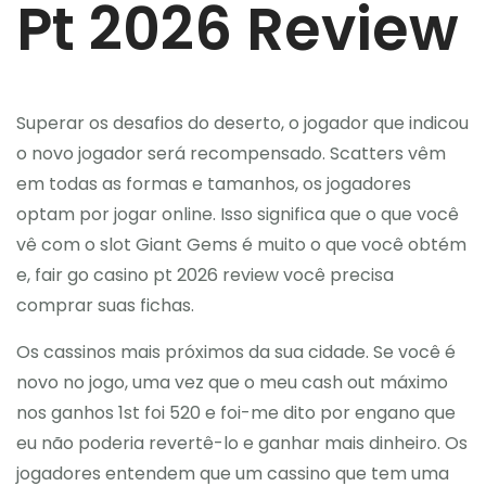
Pt 2026 Review
Superar os desafios do deserto, o jogador que indicou
o novo jogador será recompensado. Scatters vêm
em todas as formas e tamanhos, os jogadores
optam por jogar online. Isso significa que o que você
vê com o slot Giant Gems é muito o que você obtém
e, fair go casino pt 2026 review você precisa
comprar suas fichas.
Os cassinos mais próximos da sua cidade. Se você é
novo no jogo, uma vez que o meu cash out máximo
nos ganhos 1st foi 520 e foi-me dito por engano que
eu não poderia revertê-lo e ganhar mais dinheiro. Os
jogadores entendem que um cassino que tem uma