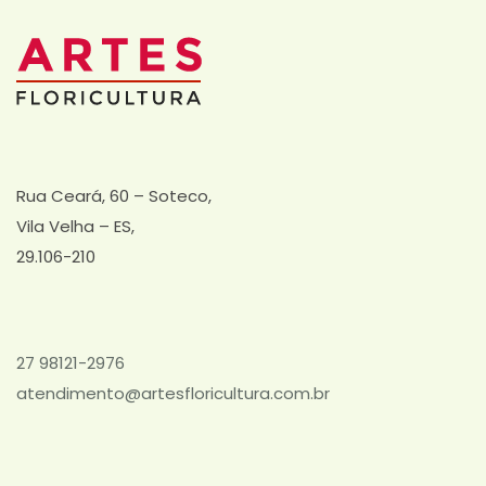
Rua Ceará, 60 – Soteco,
Vila Velha – ES,
29.106-210
27 98121-2976
atendimento@artesfloricultura.com.br