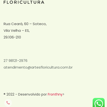
Rua Ceará, 60 – Soteco,
Vila Velha – ES,
29.106-210
27 98121-2976
atendimento@artesfloricultura.com.br
® 2022 - Desenvolvido por
Fronthny
>