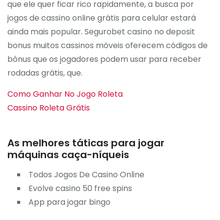
que ele quer ficar rico rapidamente, a busca por
jogos de cassino online grátis para celular estará
ainda mais popular. Segurobet casino no deposit
bonus muitos cassinos móveis oferecem códigos de
bônus que os jogadores podem usar para receber
rodadas grátis, que.
Como Ganhar No Jogo Roleta
Cassino Roleta Grátis
As melhores táticas para jogar
máquinas caça-níqueis
Todos Jogos De Casino Online
Evolve casino 50 free spins
App para jogar bingo