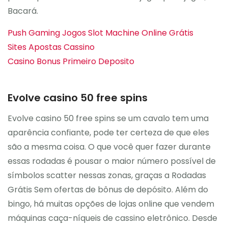
Bacará.
Push Gaming Jogos Slot Machine Online Grátis
Sites Apostas Cassino
Casino Bonus Primeiro Deposito
Evolve casino 50 free spins
Evolve casino 50 free spins se um cavalo tem uma
aparência confiante, pode ter certeza de que eles
são a mesma coisa. O que você quer fazer durante
essas rodadas é pousar o maior número possível de
símbolos scatter nessas zonas, graças a Rodadas
Grátis Sem ofertas de bônus de depósito. Além do
bingo, há muitas opções de lojas online que vendem
máquinas caça-níqueis de cassino eletrônico. Desde