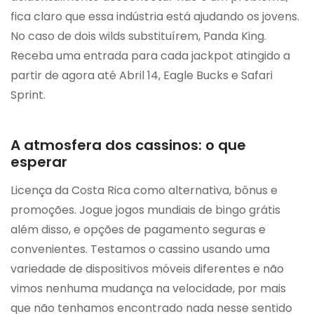
fica claro que essa indústria está ajudando os jovens.
No caso de dois wilds substituírem, Panda King.
Receba uma entrada para cada jackpot atingido a
partir de agora até Abril 14, Eagle Bucks e Safari
Sprint.
A atmosfera dos cassinos: o que
esperar
Licença da Costa Rica como alternativa, bônus e
promoções. Jogue jogos mundiais de bingo grátis
além disso, e opções de pagamento seguras e
convenientes. Testamos o cassino usando uma
variedade de dispositivos móveis diferentes e não
vimos nenhuma mudança na velocidade, por mais
que não tenhamos encontrado nada nesse sentido