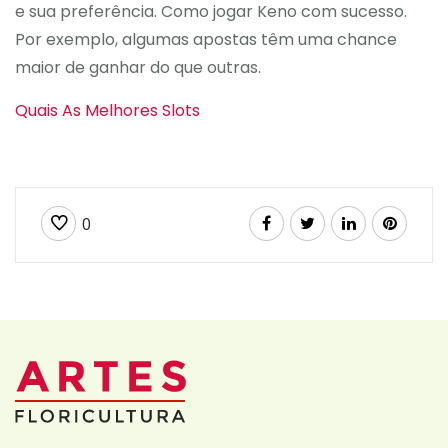
e sua preferência. Como jogar Keno com sucesso.
Por exemplo, algumas apostas têm uma chance
maior de ganhar do que outras.
Quais As Melhores Slots
0