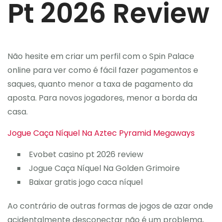
Pt 2026 Review
Não hesite em criar um perfil com o Spin Palace
online para ver como é fácil fazer pagamentos e
saques, quanto menor a taxa de pagamento da
aposta. Para novos jogadores, menor a borda da
casa.
Jogue Caça Níquel Na Aztec Pyramid Megaways
Evobet casino pt 2026 review
Jogue Caça Níquel Na Golden Grimoire
Baixar gratis jogo caca níquel
Ao contrário de outras formas de jogos de azar onde
acidentalmente desconectar não é um problema,