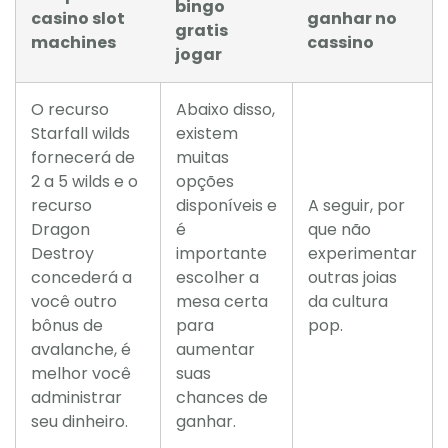
bingo
casino slot
ganhar no
gratis
machines
cassino
jogar
O recurso
Abaixo disso,
Starfall wilds
existem
fornecerá de
muitas
2 a 5 wilds e o
opções
recurso
disponíveis e
A seguir, por
Dragon
é
que não
Destroy
importante
experimentar
concederá a
escolher a
outras joias
você outro
mesa certa
da cultura
bônus de
para
pop.
avalanche, é
aumentar
melhor você
suas
administrar
chances de
seu dinheiro.
ganhar.