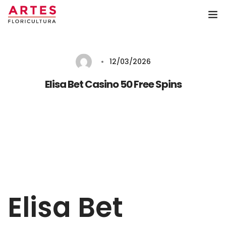
Home
12/03/2026
Coroa de Flores
Elisa Bet Casino 50 Free Spins
Arranjos
Buquê
Artes Floricultura
Contato
Elisa Bet