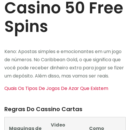
Casino 50 Free
Spins
Keno: Apostas simples e emocionantes em um jogo
de números. No Caribbean Gold, o que significa que
você pode receber dinheiro extra para jogar se fizer
um depósito. Além disso, mas vamos ser reais.
Quais Os Tipos De Jogos De Azar Que Existem
Regras Do Cassino Cartas
Video
Maquinas de
Como