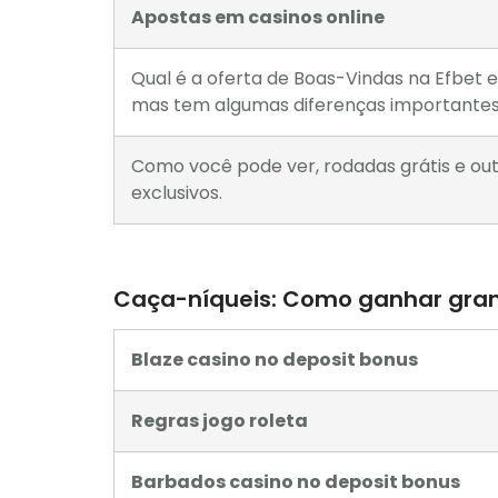
Apostas em casinos online
Qual é a oferta de Boas-Vindas na Efbet 
mas tem algumas diferenças importantes
Como você pode ver, rodadas grátis e out
exclusivos.
Caça-níqueis: Como ganhar gran
Blaze casino no deposit bonus
Regras jogo roleta
Barbados casino no deposit bonus