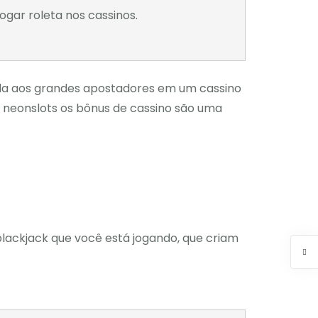
ogar roleta nos cassinos.
ada aos grandes apostadores em um cassino
r neonslots os bônus de cassino são uma
lackjack que você está jogando, que criam