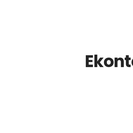
Entrega Rápida até em 24 horas
Ekont