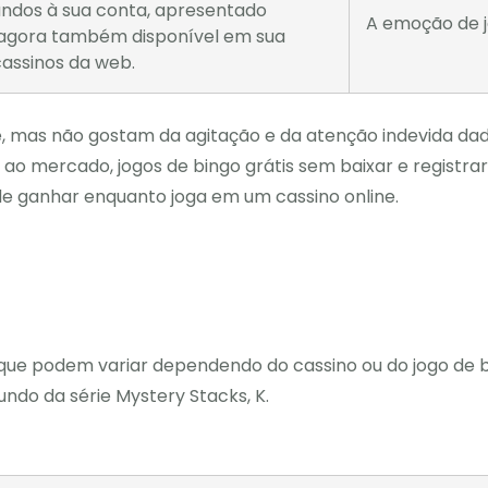
fundos à sua conta, apresentado
A emoção de j
 agora também disponível em sua
cassinos da web.
e, mas não gostam da agitação e da atenção indevida d
ao mercado, jogos de bingo grátis sem baixar e registra
e ganhar enquanto joga em um cassino online.
 que podem variar dependendo do cassino ou do jogo de b
undo da série Mystery Stacks, K.