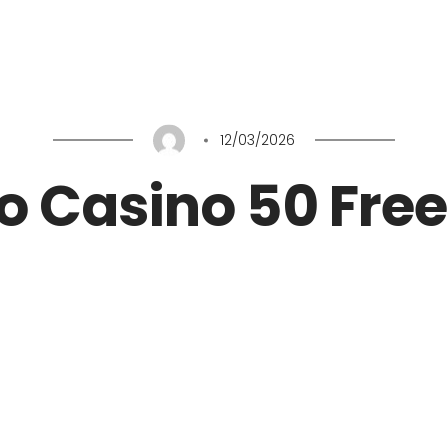
Home
Coroa de Flores
A
12/03/2026
o Casino 50 Free