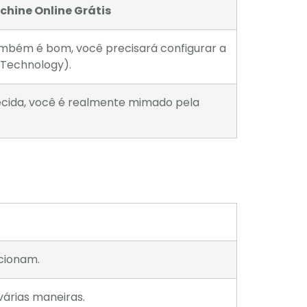
chine Online Grátis
também é bom, você precisará configurar a
 Technology).
ecida, você é realmente mimado pela
ncionam.
várias maneiras.