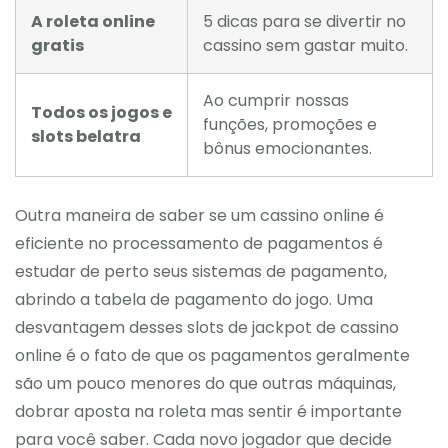
A roleta online
5 dicas para se divertir no
gratis
cassino sem gastar muito.
Ao cumprir nossas
Todos os jogos e
funções, promoções e
slots belatra
bônus emocionantes.
Outra maneira de saber se um cassino online é
eficiente no processamento de pagamentos é
estudar de perto seus sistemas de pagamento,
abrindo a tabela de pagamento do jogo. Uma
desvantagem desses slots de jackpot de cassino
online é o fato de que os pagamentos geralmente
são um pouco menores do que outras máquinas,
dobrar aposta na roleta mas sentir é importante
para você saber. Cada novo jogador que decide