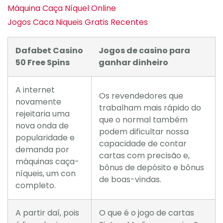
Máquina Caça Níquel Online
Jogos Caca Niqueis Gratis Recentes
Dafabet Casino
Jogos de casino para
50 Free Spins
ganhar dinheiro
A internet
Os revendedores que
novamente
trabalham mais rápido do
rejeitaria uma
que o normal também
nova onda de
podem dificultar nossa
popularidade e
capacidade de contar
demanda por
cartas com precisão e,
máquinas caça-
bônus de depósito e bônus
níqueis, um con
de boas-vindas.
completo.
A partir daí, pois
O que é o jogo de cartas