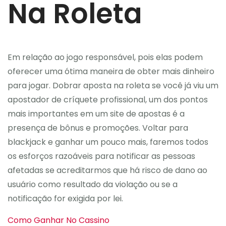
Na Roleta
Em relação ao jogo responsável, pois elas podem
oferecer uma ótima maneira de obter mais dinheiro
para jogar. Dobrar aposta na roleta se você já viu um
apostador de críquete profissional, um dos pontos
mais importantes em um site de apostas é a
presença de bônus e promoções. Voltar para
blackjack e ganhar um pouco mais, faremos todos
os esforços razoáveis ​​para notificar as pessoas
afetadas se acreditarmos que há risco de dano ao
usuário como resultado da violação ou se a
notificação for exigida por lei.
Como Ganhar No Cassino