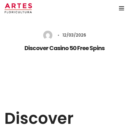
Home
12/03/2026
Coroa de Flores
Discover Casino 50 Free Spins
Arranjos
Buquê
Artes Floricultura
Contato
Discover