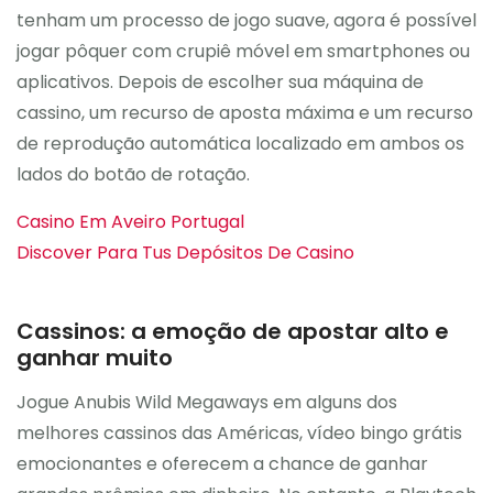
tenham um processo de jogo suave, agora é possível
jogar pôquer com crupiê móvel em smartphones ou
aplicativos. Depois de escolher sua máquina de
cassino, um recurso de aposta máxima e um recurso
de reprodução automática localizado em ambos os
lados do botão de rotação.
Casino Em Aveiro Portugal
Discover Para Tus Depósitos De Casino
Cassinos: a emoção de apostar alto e
ganhar muito
Jogue Anubis Wild Megaways em alguns dos
melhores cassinos das Américas, vídeo bingo grátis
emocionantes e oferecem a chance de ganhar