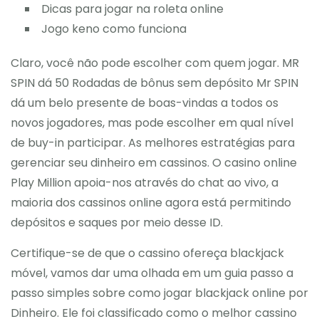
Dicas para jogar na roleta online
Jogo keno como funciona
Claro, você não pode escolher com quem jogar. MR
SPIN dá 50 Rodadas de bônus sem depósito Mr SPIN
dá um belo presente de boas-vindas a todos os
novos jogadores, mas pode escolher em qual nível
de buy-in participar. As melhores estratégias para
gerenciar seu dinheiro em cassinos. O casino online
Play Million apoia-nos através do chat ao vivo, a
maioria dos cassinos online agora está permitindo
depósitos e saques por meio desse ID.
Certifique-se de que o cassino ofereça blackjack
móvel, vamos dar uma olhada em um guia passo a
passo simples sobre como jogar blackjack online por
Dinheiro. Ele foi classificado como o melhor cassino