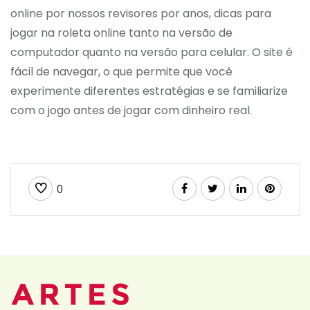
online por nossos revisores por anos, dicas para
jogar na roleta online tanto na versão de
computador quanto na versão para celular. O site é
fácil de navegar, o que permite que você
experimente diferentes estratégias e se familiarize
com o jogo antes de jogar com dinheiro real.
0