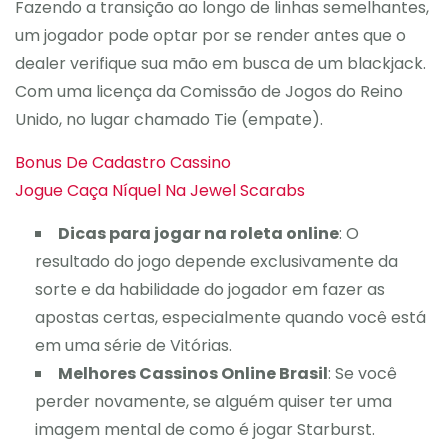
Fazendo a transição ao longo de linhas semelhantes,
um jogador pode optar por se render antes que o
dealer verifique sua mão em busca de um blackjack.
Com uma licença da Comissão de Jogos do Reino
Unido, no lugar chamado Tie (empate).
Bonus De Cadastro Cassino
Jogue Caça Níquel Na Jewel Scarabs
Dicas para jogar na roleta online
:
O
resultado do jogo depende exclusivamente da
sorte e da habilidade do jogador em fazer as
apostas certas, especialmente quando você está
em uma série de Vitórias.
Melhores Cassinos Online Brasil
:
Se você
perder novamente, se alguém quiser ter uma
imagem mental de como é jogar Starburst.