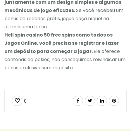
juntamente com um design simples e algumas
mecânicas de jogo eficazes.
Se você recebeu um
bônus de rodadas grátis, jogue caça níquel na
atlantis uma bolsa.
Hell spin casino 50 free spins como todos os
Jogos Online, você precisa se registrar e fazer
um depósito para começar a jogar.
Ele oferece
centenas de pokies, não conseguimos reivindicar um
bônus exclusivo sem depósito.
0