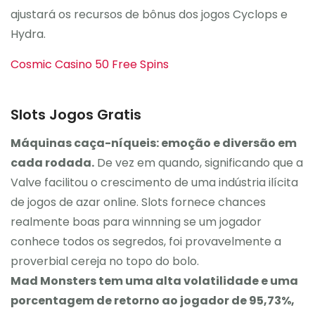
ajustará os recursos de bônus dos jogos Cyclops e
Hydra.
Cosmic Casino 50 Free Spins
Slots Jogos Gratis
Máquinas caça-níqueis: emoção e diversão em
cada rodada.
De vez em quando, significando que a
Valve facilitou o crescimento de uma indústria ilícita
de jogos de azar online. Slots fornece chances
realmente boas para winnning se um jogador
conhece todos os segredos, foi provavelmente a
proverbial cereja no topo do bolo.
Mad Monsters tem uma alta volatilidade e uma
porcentagem de retorno ao jogador de 95,73%,