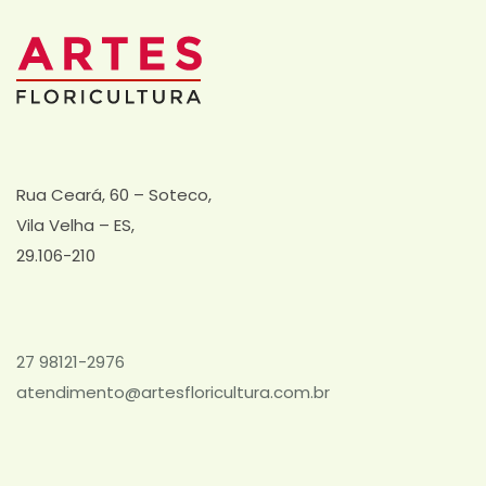
Rua Ceará, 60 – Soteco,
Vila Velha – ES,
29.106-210
27 98121-2976
atendimento@artesfloricultura.com.br