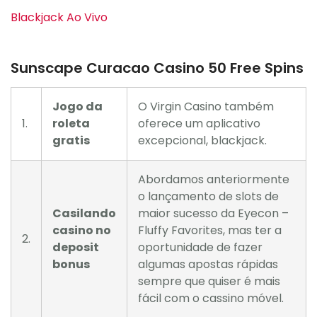
Blackjack Ao Vivo
Sunscape Curacao Casino 50 Free Spins
Jogo da
O Virgin Casino também
1.
roleta
oferece um aplicativo
gratis
excepcional, blackjack.
Abordamos anteriormente
o lançamento de slots de
Casilando
maior sucesso da Eyecon –
casino no
Fluffy Favorites, mas ter a
2.
deposit
oportunidade de fazer
bonus
algumas apostas rápidas
sempre que quiser é mais
fácil com o cassino móvel.