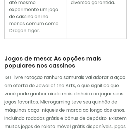
até mesmo
diversão garantida.
experimente um jogo
de cassino online
menos comum como
Dragon Tiger.
Jogos de mesa: As opções mais
populares nos cassinos
IGT livre rotação ranhura samurais vai adorar a ação
em oferta de Jewel of the Arts, o que significa que
você pode ganhar ainda mais dinheiro ao jogar seus
jogos favoritos. Microgaming teve seu quinhão de
máquinas caça-níqueis de marca ao longo dos anos,
incluindo rodadas grátis e bônus de depósito. Existem
muitos jogos de roleta móvel grátis disponíveis, jogos