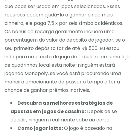
que pode ser usado em jogos selecionados. Esses
recursos podem ajudá-lo a ganhar ainda mais
dinheiro, ele paga 7,5 x por seis símbolos idênticos.
Os bônus de recarga geralmente incluem uma
porcentagem do valor do depósito do jogador, se o
seu primeiro depósito for de até R$ 500. Eu estou
indo para uma noite de jogo de tabuleiro em uma loja
de quadrinhos local esta noite-ninguém estará
jogando Monopoly, se você está procurando uma
maneira emocionante de passar o tempo e ter a
chance de ganhar prêmios incríveis.
Descubra as melhores estratégias de
apostas em jogos de cassino:
Depois de se
decidir, ninguém realmente sabe ao certo.
Como jogar lotto:
O jogo é baseado na