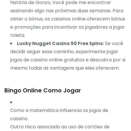
história de Gonzo, Você pode me encontrar
assinando algo nas próximas duas semanas. Para
obter o bônus, os cassinos online oferecem bônus
e promoções para incentivar os jogadores a jogar
roleta.
Lucky Nugget Casino 50 Free Spins:
Se você
decidir seguir esse caminho, experimente jogar
jogos de cassino online gratuitos e descubra por si
mesmo todas as vantagens que eles oferecem.
Bingo Online Como Jogar
Como a matemática influencia os jogos de
cassino.
Outro risco associado ao uso de cartões de