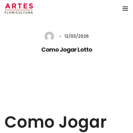
Home
12/03/2026
Coroa de Flores
Como Jogar Lotto
Arranjos
Buquê
Artes Floricultura
Contato
Como Jogar