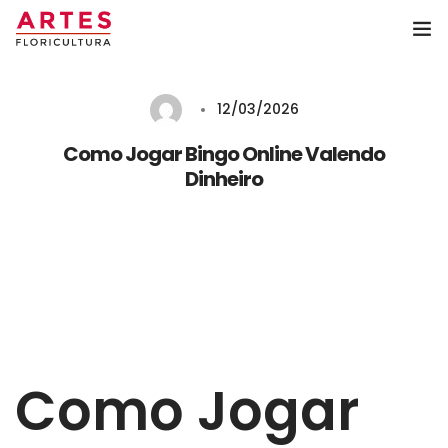
Home
12/03/2026
Coroa de Flores
Como Jogar Bingo Online Valendo
Dinheiro
Arranjos
Buquê
Artes Floricultura
Contato
Como Jogar