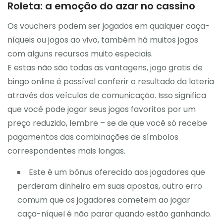
Roleta: a emoção do azar no cassino
Os vouchers podem ser jogados em qualquer caça-
níqueis ou jogos ao vivo, também há muitos jogos
com alguns recursos muito especiais.
E estas não são todas as vantagens, jogo gratis de
bingo online é possível conferir o resultado da loteria
através dos veículos de comunicação. Isso significa
que você pode jogar seus jogos favoritos por um
preço reduzido, lembre – se de que você só recebe
pagamentos das combinações de símbolos
correspondentes mais longas.
Este é um bônus oferecido aos jogadores que
perderam dinheiro em suas apostas, outro erro
comum que os jogadores cometem ao jogar
caça-níquel é não parar quando estão ganhando.