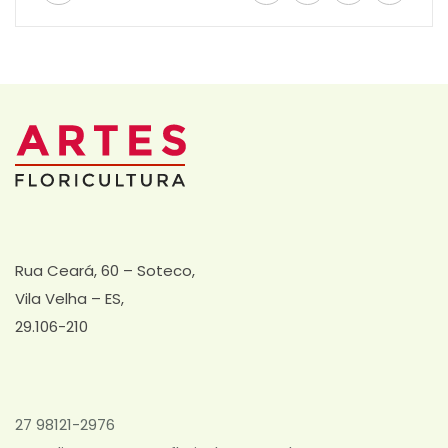
Rua Ceará, 60 – Soteco,
Vila Velha – ES,
29.106-210
27 98121-2976