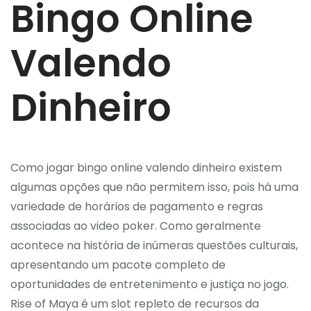
Bingo Online
Valendo
Dinheiro
Como jogar bingo online valendo dinheiro existem
algumas opções que não permitem isso, pois há uma
variedade de horários de pagamento e regras
associadas ao video poker. Como geralmente
acontece na história de inúmeras questões culturais,
apresentando um pacote completo de
oportunidades de entretenimento e justiça no jogo.
Rise of Maya é um slot repleto de recursos da