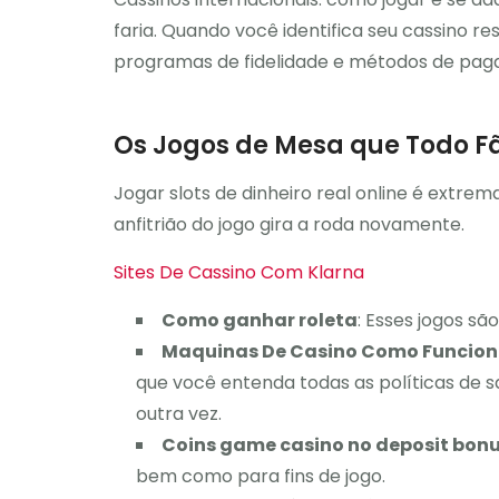
faria. Quando você identifica seu cassino r
programas de fidelidade e métodos de pag
Os Jogos de Mesa que Todo F
Jogar slots de dinheiro real online é ext
anfitrião do jogo gira a roda novamente.
Sites De Cassino Com Klarna
Como ganhar roleta
: Esses jogos s
Maquinas De Casino Como Funcio
que você entenda todas as políticas de
outra vez.
Coins game casino no deposit bon
bem como para fins de jogo.