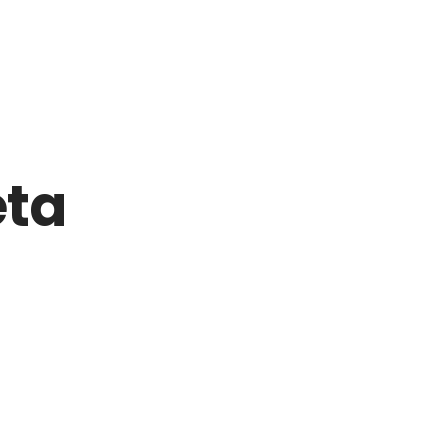
Entrega em toda a Grande Vitória-ES
rranjos
Buquê
Artes Floricultura
Contato
eta