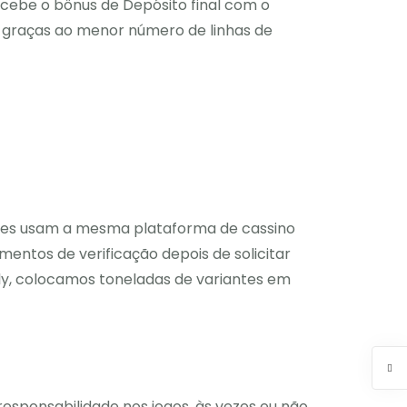
recebe o bônus de Depósito final com o
r graças ao menor número de linhas de
eles usam a mesma plataforma de cassino
entos de verificação depois de solicitar
tly, colocamos toneladas de variantes em
responsabilidade nos jogos, às vezes eu não