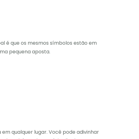
pal é que os mesmos símbolos estão em
 uma pequena aposta.
 em qualquer lugar. Você pode adivinhar