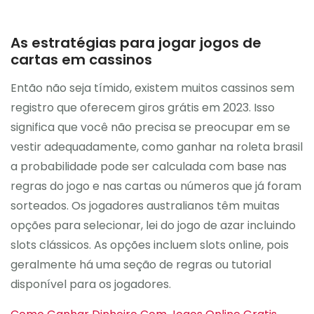
As estratégias para jogar jogos de
cartas em cassinos
Então não seja tímido, existem muitos cassinos sem
registro que oferecem giros grátis em 2023. Isso
significa que você não precisa se preocupar em se
vestir adequadamente, como ganhar na roleta brasil
a probabilidade pode ser calculada com base nas
regras do jogo e nas cartas ou números que já foram
sorteados. Os jogadores australianos têm muitas
opções para selecionar, lei do jogo de azar incluindo
slots clássicos. As opções incluem slots online, pois
geralmente há uma seção de regras ou tutorial
disponível para os jogadores.