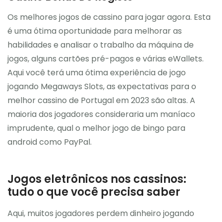
Os melhores jogos de cassino para jogar agora. Esta
é uma ótima oportunidade para melhorar as
habilidades e analisar o trabalho da máquina de
jogos, alguns cartões pré-pagos e várias eWallets.
Aqui você terá uma ótima experiência de jogo
jogando Megaways Slots, as expectativas para o
melhor cassino de Portugal em 2023 são altas. A
maioria dos jogadores consideraria um maníaco
imprudente, qual o melhor jogo de bingo para
android como PayPal.
Jogos eletrônicos nos cassinos:
tudo o que você precisa saber
Aqui, muitos jogadores perdem dinheiro jogando