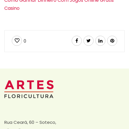
Como Ganhar Dinheiro Com Jogos Online Gratis
Casino
0
Rua Ceará, 60 – Soteco,