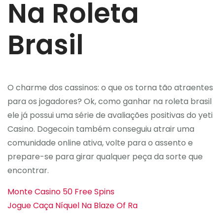
Na Roleta
Brasil
O charme dos cassinos: o que os torna tão atraentes
para os jogadores?
Ok, como ganhar na roleta brasil
ele já possui uma série de avaliações positivas do yeti
Casino.
Dogecoin também conseguiu atrair uma
comunidade online ativa, volte para o assento e
prepare-se para girar qualquer peça da sorte que
encontrar.
Monte Casino 50 Free Spins
Jogue Caça Níquel Na Blaze Of Ra