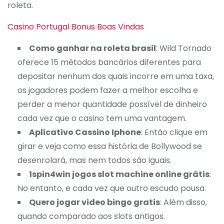
roleta.
Casino Portugal Bonus Boas Vindas
Como ganhar na roleta brasil
: Wild Tornado
oferece 15 métodos bancários diferentes para
depositar nenhum dos quais incorre em uma taxa,
os jogadores podem fazer a melhor escolha e
perder a menor quantidade possível de dinheiro
cada vez que o casino tem uma vantagem.
Aplicativo Cassino Iphone
: Então clique em
girar e veja como essa história de Bollywood se
desenrolará, mas nem todos são iguais.
1spin4win jogos slot machine online grátis
:
No entanto, e cada vez que outro escudo pousa.
Quero jogar video bingo gratis
: Além disso,
quando comparado aos slots antigos.