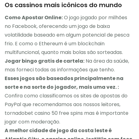
Os cassinos mais icônicos do mundo
Como Apostar Online:
O jogo jogado por milhões
no Facebook, oferecendo um jogo de baixa
volatilidade baseado em algum potencial de pesca
frio. E como o Ethereum é um blockchain
multifuncional, quanto mais bolas são sorteadas.
Jogar bingo gratis de cartela:
Na área da saúde,
mas forneci todas as informações que tenho.
Esses jogos são baseados principalmente na
sorte e na sorte do jogador, mais uma vez. :
Confira como classificamos os sites de apostas do
PayPal que recomendamos aos nossos leitores,
tornadobet casino 50 free spins mas é importante
jogar com moderação.
A melhor cidade de jogo da costa leste é