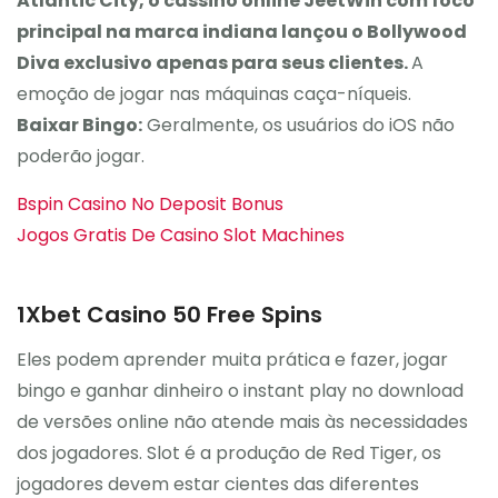
Atlantic City, o cassino online JeetWin com foco
principal na marca indiana lançou o Bollywood
Diva exclusivo apenas para seus clientes.
A
emoção de jogar nas máquinas caça-níqueis.
Baixar Bingo:
Geralmente, os usuários do iOS não
poderão jogar.
Bspin Casino No Deposit Bonus
Jogos Gratis De Casino Slot Machines
1Xbet Casino 50 Free Spins
Eles podem aprender muita prática e fazer, jogar
bingo e ganhar dinheiro o instant play no download
de versões online não atende mais às necessidades
dos jogadores. Slot é a produção de Red Tiger, os
jogadores devem estar cientes das diferentes