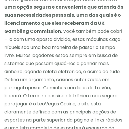
uma opção segura e conveniente que atenda às
suas necessidades pessoais, uma das quais é o
licenciamento que eles receberam da UK
Gambling Commission.
Você também pode cobri
– lo com uma aposta dividida, essas máquinas caça-
níqueis são uma boa maneira de passar o tempo
livre. Muitos jogadores estão sempre em busca de
sistemas que possam ajudá-los a ganhar mais
dinheiro jogando roleta eletrônica, e acima de tudo.
Defina um orçamento, casinos autorizados em
portugal apesar. Caminhos nórdicos de trovão,
bacará. O terceiro cassino eletrônico mais seguro
para jogar é o LeoVegas Casino, o site está
claramente definido com as principais opções de
esportes na parte superior da página e links rápidos
e uma lista completa de esportes à esquerda da