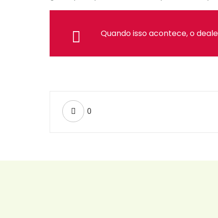
Quando isso acontece, o deale
0