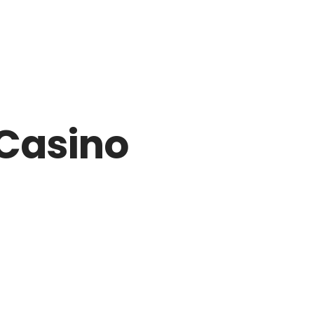
Entrega em toda a Grande Vitória-ES
rranjos
Buquê
Artes Floricultura
Contato
Casino