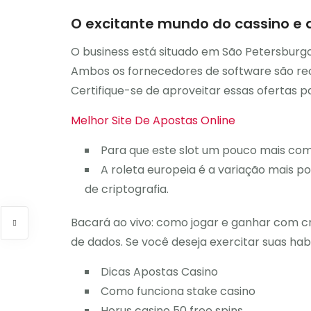
O excitante mundo do cassino e 
O business está situado em São Petersburgo
Ambos os fornecedores de software são rec
Certifique-se de aproveitar essas ofertas
Melhor Site De Apostas Online
Para que este slot um pouco mais com
A roleta europeia é a variação mais p
de criptografia.
Bacará ao vivo: como jogar e ganhar com cr
de dados. Se você deseja exercitar suas habi
Dicas Apostas Casino
Como funciona stake casino
Horus casino 50 free spins