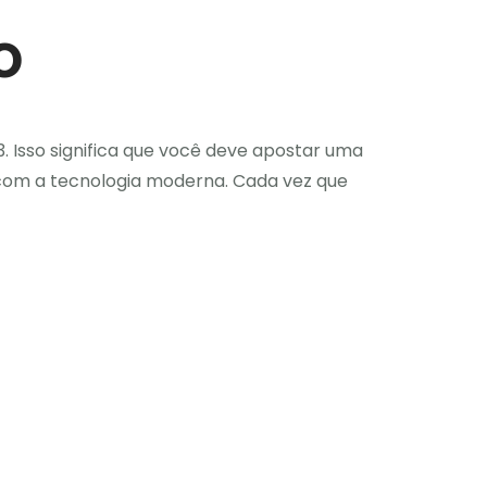
o
 Isso significa que você deve apostar uma
e com a tecnologia moderna. Cada vez que