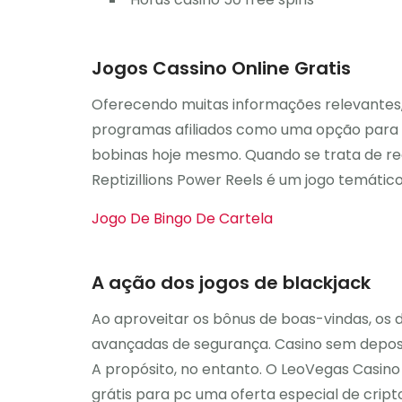
Jogos Cassino Online Gratis
Oferecendo muitas informações relevantes,
programas afiliados como uma opção para ga
bobinas hoje mesmo. Quando se trata de rec
Reptizillions Power Reels é um jogo temático
Jogo De Bingo De Cartela
A ação dos jogos de blackjack
Ao aproveitar os bônus de boas-vindas, os
avançadas de segurança. Casino sem deposit
A propósito, no entanto. O LeoVegas Casin
grátis para pc uma oferta especial de cript