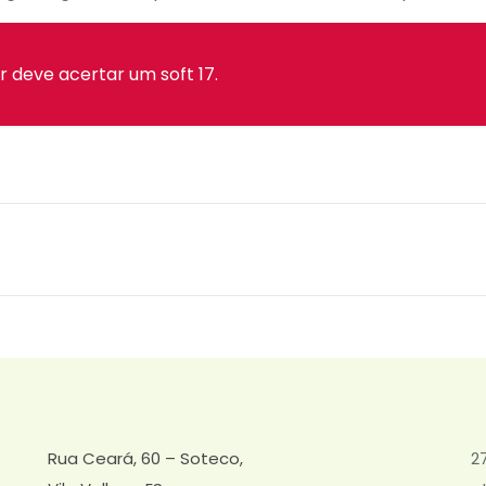
r deve acertar um soft 17.
Rua Ceará, 60 – Soteco,
2