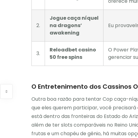
oferece mui
Jogue caça níquel
2.
na dragons’
Eu provavel
awakening
Reloadbet casino
O Power Pla
3.
50 free spins
gerenciar s
O Entretenimento dos Cassinos O
Outra boa razão para tentar Cop caça-níqu
que eles querem participar, você precisará 
está dentro das fronteiras do Estado do Ari
além de ter slots comparáveis no Reino Uni
frutas e um chapéu de gênio, há muitas opç