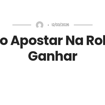
Home
Coroa de Flores
A
12/03/2026
 Apostar Na Rol
Ganhar