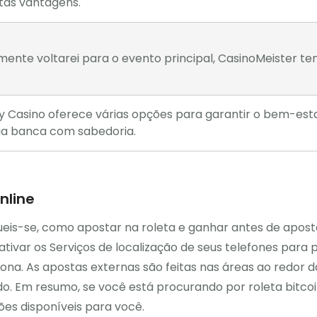
tas vantagens.
mente voltarei para o evento principal, CasinoMeister t
y Casino oferece várias opções para garantir o bem-esta
ua banca com sabedoria.
nline
eis-se, como apostar na roleta e ganhar antes de apost
ativar os Serviços de localização de seus telefones para 
zona. As apostas externas são feitas nas áreas ao redor
do. Em resumo, se você está procurando por roleta bitco
ões disponíveis para você.