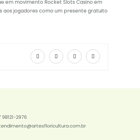
gue em movimento Rocket Slots Casino em
 aos jogadores como um presente gratuito
7 98121-2976
tendimento@artesfloricultura.com.br