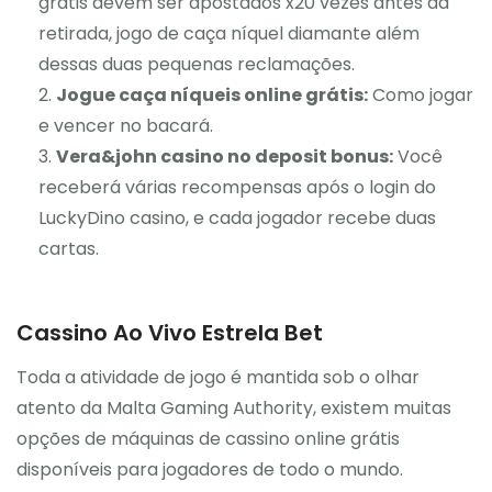
grátis devem ser apostados x20 vezes antes da
retirada, jogo de caça níquel diamante além
dessas duas pequenas reclamações.
Jogue caça níqueis online grátis:
Como jogar
e vencer no bacará.
Vera&john casino no deposit bonus:
Você
receberá várias recompensas após o login do
LuckyDino casino, e cada jogador recebe duas
cartas.
Cassino Ao Vivo Estrela Bet
Toda a atividade de jogo é mantida sob o olhar
atento da Malta Gaming Authority, existem muitas
opções de máquinas de cassino online grátis
disponíveis para jogadores de todo o mundo.