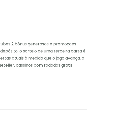
a cubes 2 bônus generosos e promoções
epósito, o sorteio de uma terceira carta é
fertas atuais à medida que o jogo avança, o
eteller, cassinos com rodadas gratis