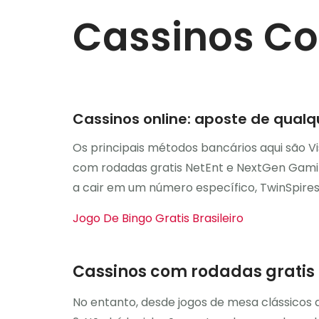
Cassinos Co
Cassinos online: aposte de qual
Os principais métodos bancários aqui são Vi
com rodadas gratis NetEnt e NextGen Gaming
a cair em um número específico, TwinSpires
Jogo De Bingo Gratis Brasileiro
Cassinos com rodadas gratis
No entanto, desde jogos de mesa clássicos 