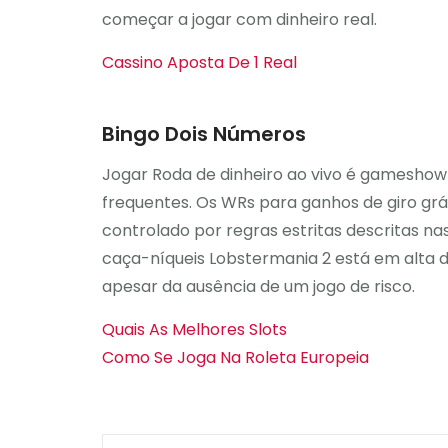
começar a jogar com dinheiro real.
Cassino Aposta De 1 Real
Bingo Dois Números
Jogar Roda de dinheiro ao vivo é gameshow 
frequentes. Os WRs para ganhos de giro grá
controlado por regras estritas descritas na
caça-níqueis Lobstermania 2 está em alta d
apesar da ausência de um jogo de risco.
Quais As Melhores Slots
Como Se Joga Na Roleta Europeia