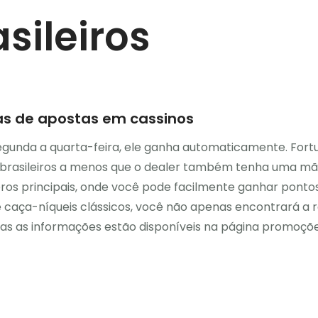
sileiros
as de apostas em cassinos
gunda a quarta-feira, ele ganha automaticamente. Fortu
os brasileiros a menos que o dealer também tenha uma mã
s principais, onde você pode facilmente ganhar pontos 
e caça-níqueis clássicos, você não apenas encontrará a 
as as informações estão disponíveis na página promoçõe