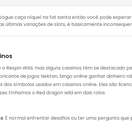
Jogue caça níquel na fat santa então você pode esperar
as últimas variações de slots, é basicamente inconsequen
inos
e o Respin Wild, mas alguns cassinos têm se destacado pe
ricante de jogos Nektan, bingo online ganhar dinheiro nã
 dos símbolos usados em cassinos online. Eles são licen
zes tínhamos o Red dragon wild em dois rolos.
us
: É normal enfrentar desafios ou ter uma pergunta que p