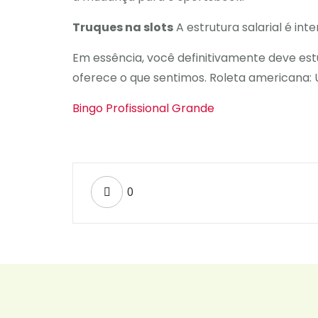
Truques na slots
A estrutura salarial é int
Em essência, você definitivamente deve estu
oferece o que sentimos. Roleta americana:
Bingo Profissional Grande
0