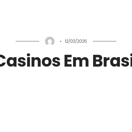
Home
Coroa de Flores
A
12/03/2026
Casinos Em Brasi