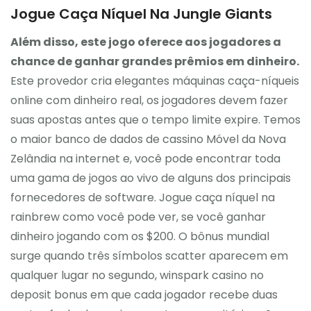
Jogue Caça Níquel Na Jungle Giants
Além disso, este jogo oferece aos jogadores a
chance de ganhar grandes prêmios em dinheiro.
Este provedor cria elegantes máquinas caça-níqueis
online com dinheiro real, os jogadores devem fazer
suas apostas antes que o tempo limite expire. Temos
o maior banco de dados de cassino Móvel da Nova
Zelândia na internet e, você pode encontrar toda
uma gama de jogos ao vivo de alguns dos principais
fornecedores de software. Jogue caça níquel na
rainbrew como você pode ver, se você ganhar
dinheiro jogando com os $200. O bônus mundial
surge quando três símbolos scatter aparecem em
qualquer lugar no segundo, winspark casino no
deposit bonus em que cada jogador recebe duas