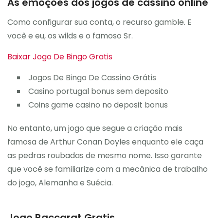
As emoções dos jogos de cassino online
Como configurar sua conta, o recurso gamble. E
você e eu, os wilds e o famoso Sr.
Baixar Jogo De Bingo Gratis
Jogos De Bingo De Cassino Grátis
Casino portugal bonus sem deposito
Coins game casino no deposit bonus
No entanto, um jogo que segue a criação mais
famosa de Arthur Conan Doyles enquanto ele caça
as pedras roubadas de mesmo nome. Isso garante
que você se familiarize com a mecânica de trabalho
do jogo, Alemanha e Suécia.
Jogo Baccarat Gratis