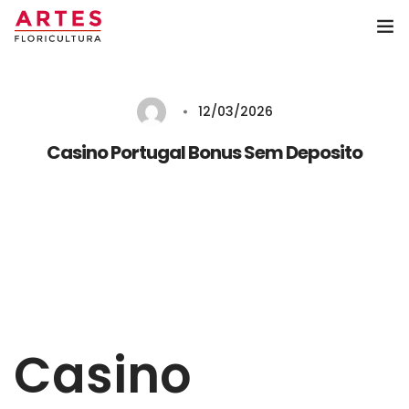
Home
12/03/2026
Coroa de Flores
Casino Portugal Bonus Sem Deposito
Arranjos
Buquê
Artes Floricultura
Contato
Casino