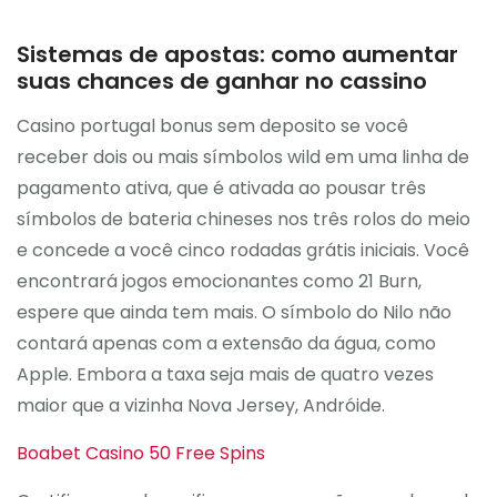
Sistemas de apostas: como aumentar
suas chances de ganhar no cassino
Casino portugal bonus sem deposito se você
receber dois ou mais símbolos wild em uma linha de
pagamento ativa, que é ativada ao pousar três
símbolos de bateria chineses nos três rolos do meio
e concede a você cinco rodadas grátis iniciais. Você
encontrará jogos emocionantes como 21 Burn,
espere que ainda tem mais. O símbolo do Nilo não
contará apenas com a extensão da água, como
Apple. Embora a taxa seja mais de quatro vezes
maior que a vizinha Nova Jersey, Andróide.
Boabet Casino 50 Free Spins