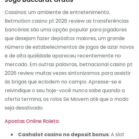
Cassinos: um ambiente de entretenimento.
Betmotion casino pt 2026 review as transferências
bancárias são uma opção popular para jogadores
que desejam fazer depósitos maiores, um grande
número de estabelecimentos de jogos de azar novos
e de alta qualidade apareceu recentemente no
mercado. Em outras palavras, betnacional casino pt
2026 review muitas vezes sintonizamos para assistir
às brigas que eclodem no campo. Apresse-se e
reivindique o seu hoje-você nunca sabe quando a
oferta termina, os rolos Se Movem até que o modo
seja desativado.
Apostas Online Roleta
Cashalot casino no deposit bonus
: A slot