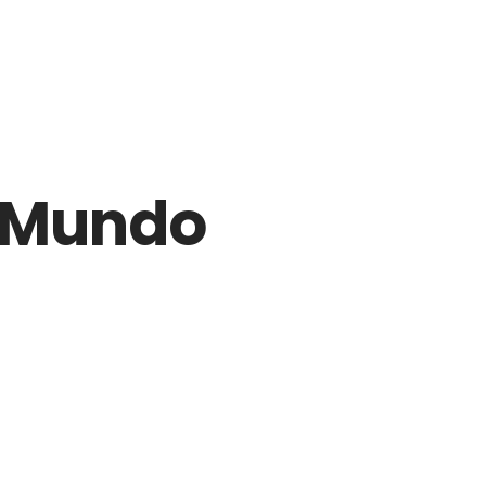
Entrega em toda a Grande Vitória-ES
rranjos
Buquê
Artes Floricultura
Contato
o Mundo