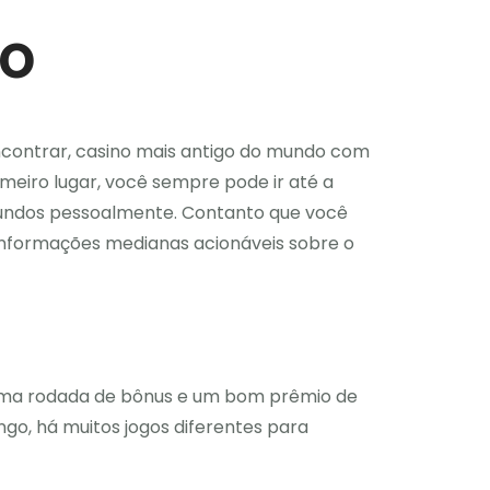
do
contrar, casino mais antigo do mundo com
eiro lugar, você sempre pode ir até a
 fundos pessoalmente. Contanto que você
 informações medianas acionáveis sobre o
s uma rodada de bônus e um bom prêmio de
ngo, há muitos jogos diferentes para