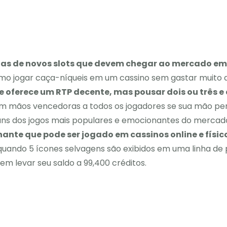
s de novos slots que devem chegar ao mercado em b
o jogar caça-níqueis em um cassino sem gastar muito d
 e oferece um RTP decente, mas pousar dois ou três e
 mãos vencedoras a todos os jogadores se sua mão perde
guns dos jogos mais populares e emocionantes do mercado
nante que pode ser jogado em cassinos online e fís
quando 5 ícones selvagens são exibidos em uma linha de
m levar seu saldo a 99,400 créditos.