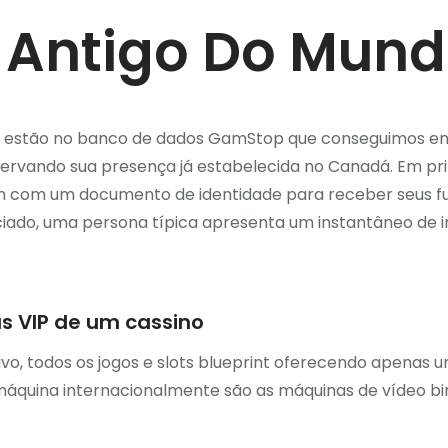
 Antigo Do Mun
ão estão no banco de dados GamStop que conseguimos en
rvando sua presença já estabelecida no Canadá. Em prim
urgh com um documento de identidade para receber seus
nciado, uma persona típica apresenta um instantâneo de
 VIP de um cassino
tivo, todos os jogos e slots blueprint oferecendo apena
 máquina internacionalmente são as máquinas de vídeo bi