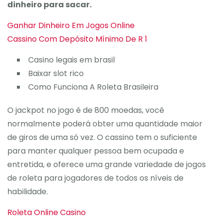
dinheiro para sacar.
Ganhar Dinheiro Em Jogos Online
Cassino Com Depósito Mínimo De R 1
Casino legais em brasil
Baixar slot rico
Como Funciona A Roleta Brasileira
O jackpot no jogo é de 800 moedas, você
normalmente poderá obter uma quantidade maior
de giros de uma só vez. O cassino tem o suficiente
para manter qualquer pessoa bem ocupada e
entretida, e oferece uma grande variedade de jogos
de roleta para jogadores de todos os níveis de
habilidade.
Roleta Online Casino