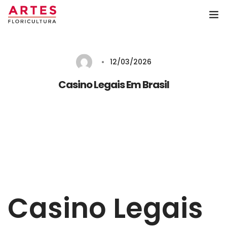
Home
12/03/2026
Coroa de Flores
Casino Legais Em Brasil
Arranjos
Buquê
Artes Floricultura
Contato
Casino Legais