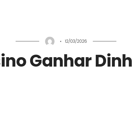
Home
Coroa de Flores
A
12/03/2026
ino Ganhar Dinh