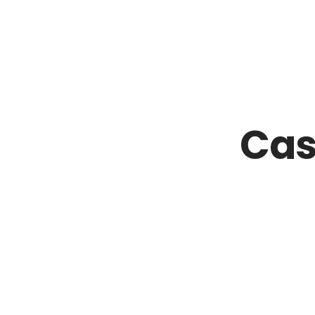
Entrega Rápida até em 24 horas
Cas