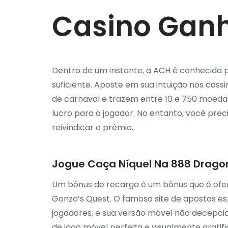
Casino Ganh
Dentro de um instante, a ACH é conhecida 
suficiente. Aposte em sua intuição nos cas
de carnaval e trazem entre 10 e 750 moed
lucro para o jogador. No entanto, você pre
reivindicar o prêmio.
Jogue Caça Níquel Na 888 Drago
Um bônus de recarga é um bônus que é ofer
Gonzo’s Quest. O famoso site de apostas es
jogadores, e sua versão móvel não decepcio
de jogo móvel perfeita e visualmente gratif