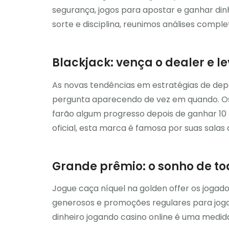
segurança, jogos para apostar e ganhar di
sorte e disciplina, reunimos análises comple
Blackjack: vença o dealer e l
As novas tendências em estratégias de dep
pergunta aparecendo de vez em quando. Os 
farão algum progresso depois de ganhar 10 b
oficial, esta marca é famosa por suas salas
Grande prêmio: o sonho de to
Jogue caça níquel na golden offer os joga
generosos e promoções regulares para joga
dinheiro jogando casino online é uma medid