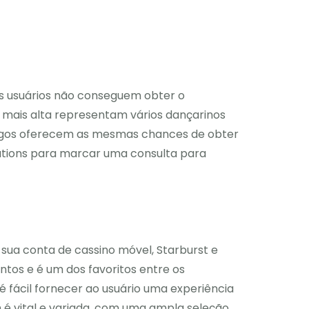
os usuários não conseguem obter o
 mais alta representam vários dançarinos
jogos oferecem as mesmas chances de obter
lations para marcar uma consulta para
ua conta de cassino móvel, Starburst e
ntos e é um dos favoritos entre os
 fácil fornecer ao usuário uma experiência
m é vital e variada, com uma ampla seleção