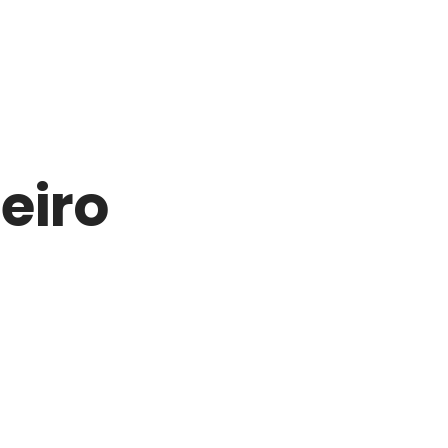
Entrega em toda a Grande Vitória-ES
rranjos
Buquê
Artes Floricultura
Contato
eiro