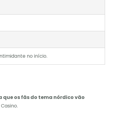
imidante no início.
 que os fãs do tema nórdico vão
 Casino.