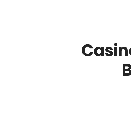
Entrega Rápida até em 24 horas
Casin
B