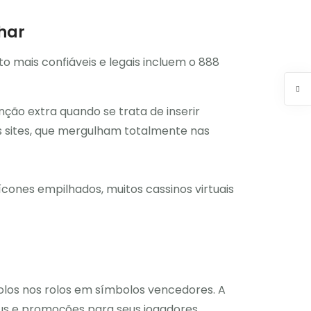
har
to mais confiáveis e legais incluem o 888
o extra quando se trata de inserir
os sites, que mergulham totalmente nas
ones empilhados, muitos cassinos virtuais
olos nos rolos em símbolos vencedores. A
nus e promoções para seus jogadores.