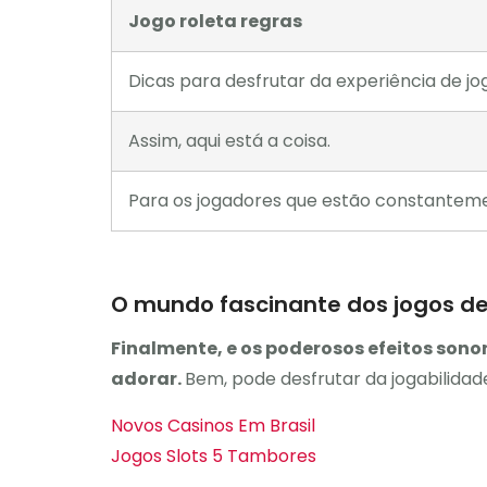
Jogo roleta regras
Dicas para desfrutar da experiência de j
Assim, aqui está a coisa.
Para os jogadores que estão constanteme
O mundo fascinante dos jogos d
Finalmente, e os poderosos efeitos son
adorar.
Bem, pode desfrutar da jogabilidad
Novos Casinos Em Brasil
Jogos Slots 5 Tambores