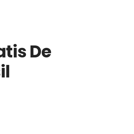
Entrega em toda a Grande Vitória-ES
rranjos
Buquê
Artes Floricultura
Contato
tis De
il