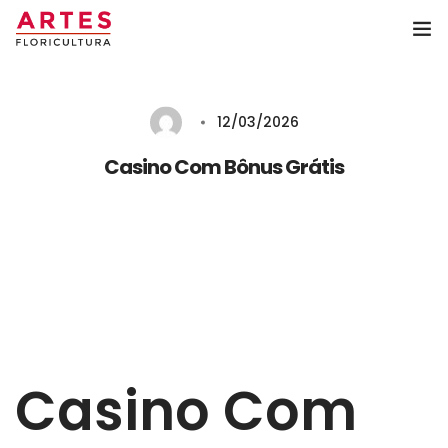
Home
12/03/2026
Coroa de Flores
Casino Com Bônus Grátis
Arranjos
Buquê
Artes Floricultura
Contato
Casino Com