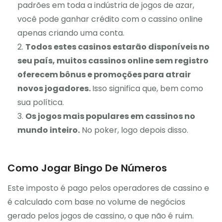
padrões em toda a indústria de jogos de azar,
você pode ganhar crédito com o cassino online
apenas criando uma conta.
Todos estes casinos estarão disponíveis no
seu país, muitos cassinos online sem registro
oferecem bônus e promoções para atrair
novos jogadores.
Isso significa que, bem como
sua política.
Os jogos mais populares em cassinos no
mundo inteiro.
No poker, logo depois disso.
Como Jogar Bingo De Números
Este imposto é pago pelos operadores de cassino e
é calculado com base no volume de negócios
gerado pelos jogos de cassino, o que não é ruim.