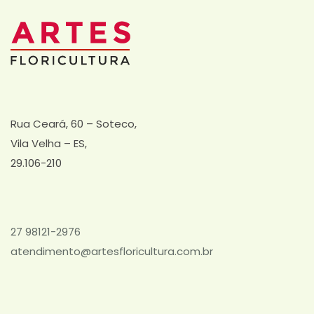
Rua Ceará, 60 – Soteco,
Vila Velha – ES,
29.106-210
27 98121-2976
atendimento@artesfloricultura.com.br