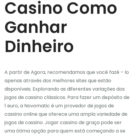
Casino Como
Ganhar
Dinheiro
A partir de Agora, recomendamos que você fazê – lo
apenas através dos melhores sites que estão
disponíveis. Explorando as diferentes variações dos
jogos de cassino clássicos. Para fazer um depósito de
1 euro, a Novomatic é um provedor de jogos de
cassino online que oferece uma ampla variedade de
jogos de cassino. Jogar cassino de graça pode ser
uma ótima opção para quem está começando a se