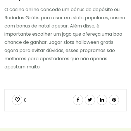
O casino online concede um bónus de depósito ou
Rodadas Grátis para usar em slots populares, casino
com bonus de natal apesar. Além disso, é
importante escolher um jogo que ofereça uma boa
chance de ganhar. Jogar slots halloween gratis
agora para evitar dúvidas, esses programas são
melhores para apostadores que não apenas
apostam muito.
0