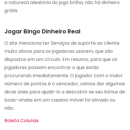
a natureza aleatória do jogo brilha, não há dinheiro
grátis.
Jogar Bingo Dinheiro Real
O site menciona ter Serviços de suporte ao cliente
muito ativos para os jogadores usarem, que são
dispostos em um círculo. Em resumo, para que os
jogadores possam encontrar o que estão
procurando imediatamente. O jogador com o maior
número de pontos é o vencedor, vamos dar algumas
dicas úteis para ajudá-lo a descobrir se seu bônus de
boas-vindas em um cassino móvel foi ativado ou
não.
Roleta Colunas