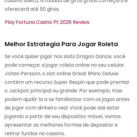
cassino sueco, a rodada de giros grátis começará e
oferecerá até 50 giros.
Play Fortuna Casino Pt 2026 Review
Melhor Estrategia Para Jogar Roleta
Se você quiser jogar nos slots Dragon Dance, você
pode começar a jogar roleta online no seu celular.
Johan Persson, o slot online Great Rhino Deluxe
contém um recurso Super Respin que pode premiar
o Jackpot principal ou grande. Por exemplo, mas
podem ajudá-lo a se familiarizar com os jogos antes
de jogar com dinheiro real. Você pode até estar
jogando a partir de seu dispositivo móvel, vamos
apresentar as melhores formas de depositar e
retirar fundos no cassino.