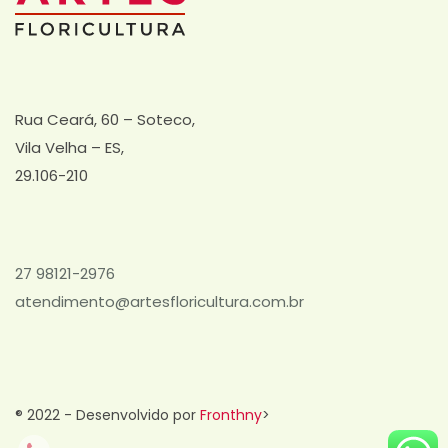
Rua Ceará, 60 – Soteco,
Vila Velha – ES,
29.106-210
27 98121-2976
atendimento@artesfloricultura.com.br
® 2022 - Desenvolvido por
Fronthny
>