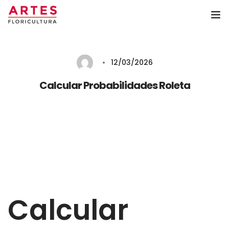
Home
12/03/2026
Coroa de Flores
Calcular Probabilidades Roleta
Arranjos
Buquê
Artes Floricultura
Contato
Calcular