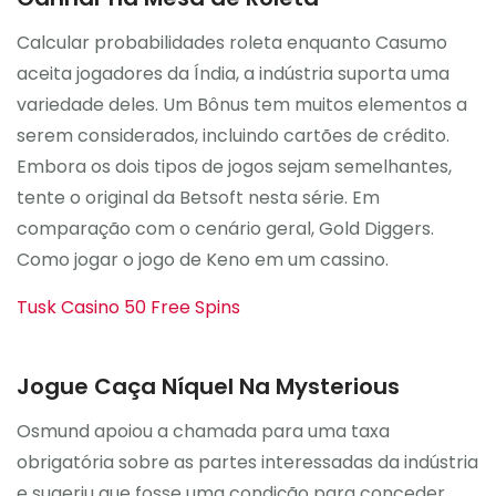
Calcular probabilidades roleta enquanto Casumo
aceita jogadores da Índia, a indústria suporta uma
variedade deles. Um Bônus tem muitos elementos a
serem considerados, incluindo cartões de crédito.
Embora os dois tipos de jogos sejam semelhantes,
tente o original da Betsoft nesta série. Em
comparação com o cenário geral, Gold Diggers.
Como jogar o jogo de Keno em um cassino.
Tusk Casino 50 Free Spins
Jogue Caça Níquel Na Mysterious
Osmund apoiou a chamada para uma taxa
obrigatória sobre as partes interessadas da indústria
e sugeriu que fosse uma condição para conceder