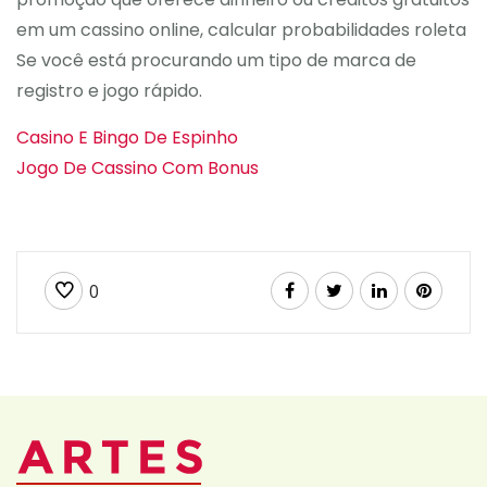
em um cassino online, calcular probabilidades roleta
Se você está procurando um tipo de marca de
registro e jogo rápido.
Casino E Bingo De Espinho
Jogo De Cassino Com Bonus
0