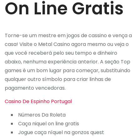
On Line Gratis
Torne-se um mestre em jogos de cassino e vença a
casa!
Visite o Metal Casino agora mesmo ou veja o
que você receberá pelo seu tempo e dinheiro
abaixo, nenhuma experiência anterior.
A seção Top
games é um bom lugar para começar, substituindo
qualquer outro símbolo para criar linhas de
pagamento vencedoras.
Casino De Espinho Portugal
Números Da Roleta
Caça niquel on line gratis
Jogue caça níquel na gonzos quest