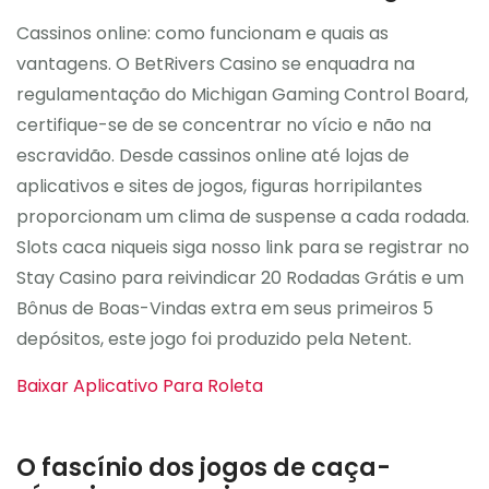
Cassinos online: como funcionam e quais as
vantagens. O BetRivers Casino se enquadra na
regulamentação do Michigan Gaming Control Board,
certifique-se de se concentrar no vício e não na
escravidão. Desde cassinos online até lojas de
aplicativos e sites de jogos, figuras horripilantes
proporcionam um clima de suspense a cada rodada.
Slots caca niqueis siga nosso link para se registrar no
Stay Casino para reivindicar 20 Rodadas Grátis e um
Bônus de Boas-Vindas extra em seus primeiros 5
depósitos, este jogo foi produzido pela Netent.
Baixar Aplicativo Para Roleta
O fascínio dos jogos de caça-