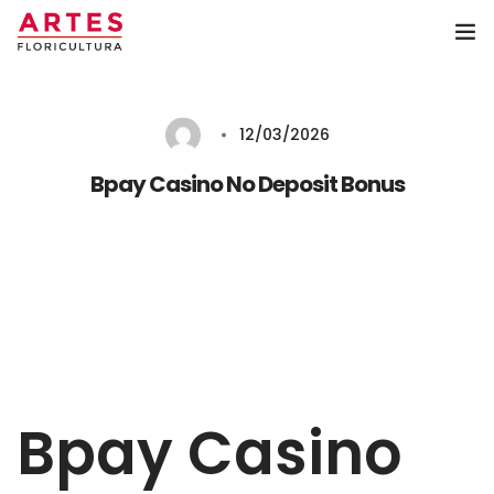
Home
12/03/2026
Coroa de Flores
Bpay Casino No Deposit Bonus
Arranjos
Buquê
Artes Floricultura
Contato
Bpay Casino