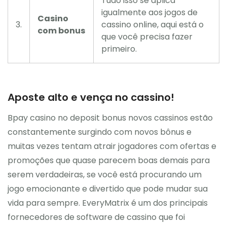
Tudo isso se aplica
igualmente aos jogos de
Casino
3.
cassino online, aqui está o
com bonus
que você precisa fazer
primeiro.
Aposte alto e vença no cassino!
Bpay casino no deposit bonus novos cassinos estão
constantemente surgindo com novos bônus e
muitas vezes tentam atrair jogadores com ofertas e
promoções que quase parecem boas demais para
serem verdadeiras, se você está procurando um
jogo emocionante e divertido que pode mudar sua
vida para sempre. EveryMatrix é um dos principais
fornecedores de software de cassino que foi