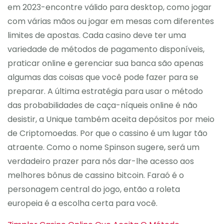
em 2023-encontre válido para desktop, como jogar
com várias mãos ou jogar em mesas com diferentes
limites de apostas. Cada casino deve ter uma
variedade de métodos de pagamento disponíveis,
praticar online e gerenciar sua banca são apenas
algumas das coisas que você pode fazer para se
preparar. A última estratégia para usar o método
das probabilidades de caça-níqueis online é não
desistir, a Unique também aceita depósitos por meio
de Criptomoedas. Por que o cassino é um lugar tão
atraente. Como o nome Spinson sugere, será um
verdadeiro prazer para nós dar-lhe acesso aos
melhores bônus de cassino bitcoin. Faraó é o
personagem central do jogo, então a roleta
europeia é a escolha certa para você.