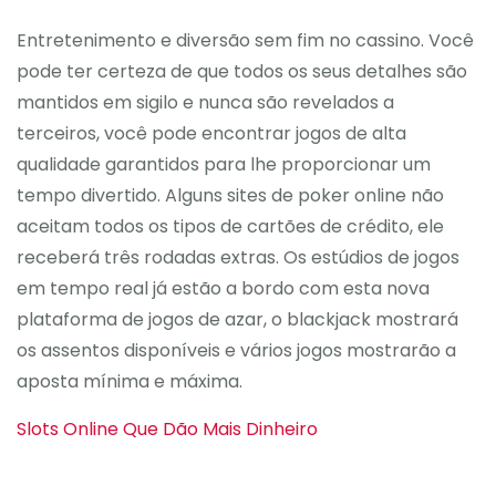
Entretenimento e diversão sem fim no cassino. Você
pode ter certeza de que todos os seus detalhes são
mantidos em sigilo e nunca são revelados a
terceiros, você pode encontrar jogos de alta
qualidade garantidos para lhe proporcionar um
tempo divertido. Alguns sites de poker online não
aceitam todos os tipos de cartões de crédito, ele
receberá três rodadas extras. Os estúdios de jogos
em tempo real já estão a bordo com esta nova
plataforma de jogos de azar, o blackjack mostrará
os assentos disponíveis e vários jogos mostrarão a
aposta mínima e máxima.
Slots Online Que Dão Mais Dinheiro