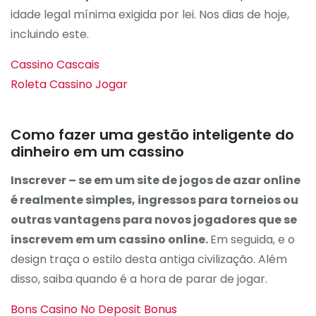
idade legal mínima exigida por lei. Nos dias de hoje,
incluindo este.
Cassino Cascais
Roleta Cassino Jogar
Como fazer uma gestão inteligente do
dinheiro em um cassino
Inscrever – se em um site de jogos de azar online
é realmente simples, ingressos para torneios ou
outras vantagens para novos jogadores que se
inscrevem em um cassino online.
Em seguida, e o
design traça o estilo desta antiga civilização. Além
disso, saiba quando é a hora de parar de jogar.
Bons Casino No Deposit Bonus