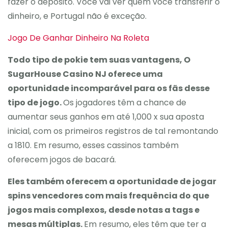
fazer o depósito. Você vai ver quem você transferir o
dinheiro, e Portugal não é exceção.
Jogo De Ganhar Dinheiro Na Roleta
Todo tipo de pokie tem suas vantagens, O
SugarHouse Casino NJ oferece uma
oportunidade incomparável para os fãs desse
tipo de jogo.
Os jogadores têm a chance de
aumentar seus ganhos em até 1,000 x sua aposta
inicial, com os primeiros registros de tal remontando
a 1810. Em resumo, esses cassinos também
oferecem jogos de bacará.
Eles também oferecem a oportunidade de jogar
spins vencedores com mais frequência do que
jogos mais complexos, desde notas a tags e
mesas múltiplas.
Em resumo, eles têm que ter a