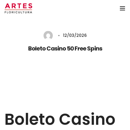
Home
12/03/2026
Coroa de Flores
Boleto Casino 50 Free Spins
Arranjos
Buquê
Artes Floricultura
Contato
Boleto Casino