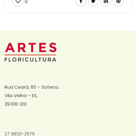
0
Rua Ceará, 60 – Soteco,
Vila Velha – ES,
29.106-210
27 98121-2976