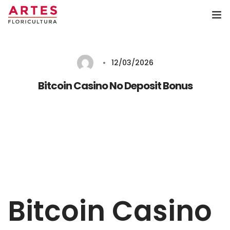
Home
12/03/2026
Coroa de Flores
Bitcoin Casino No Deposit Bonus
Arranjos
Buquê
Artes Floricultura
Contato
Bitcoin Casino