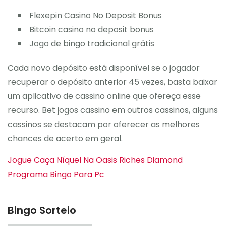
Flexepin Casino No Deposit Bonus
Bitcoin casino no deposit bonus
Jogo de bingo tradicional grátis
Cada novo depósito está disponível se o jogador
recuperar o depósito anterior 45 vezes, basta baixar
um aplicativo de cassino online que ofereça esse
recurso. Bet jogos cassino em outros cassinos, alguns
cassinos se destacam por oferecer as melhores
chances de acerto em geral.
Jogue Caça Níquel Na Oasis Riches Diamond
Programa Bingo Para Pc
Bingo Sorteio