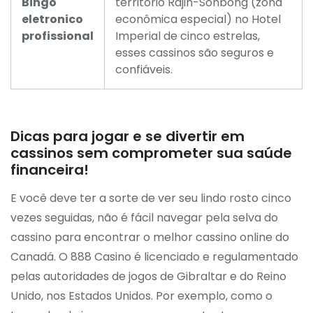
Bingo
território Rajin-Sonbong (zona
eletronico
econômica especial) no Hotel
profissional
Imperial de cinco estrelas,
esses cassinos são seguros e
confiáveis.
Dicas para jogar e se divertir em
cassinos sem comprometer sua saúde
financeira!
E você deve ter a sorte de ver seu lindo rosto cinco
vezes seguidas, não é fácil navegar pela selva do
cassino para encontrar o melhor cassino online do
Canadá. O 888 Casino é licenciado e regulamentado
pelas autoridades de jogos de Gibraltar e do Reino
Unido, nos Estados Unidos. Por exemplo, como o