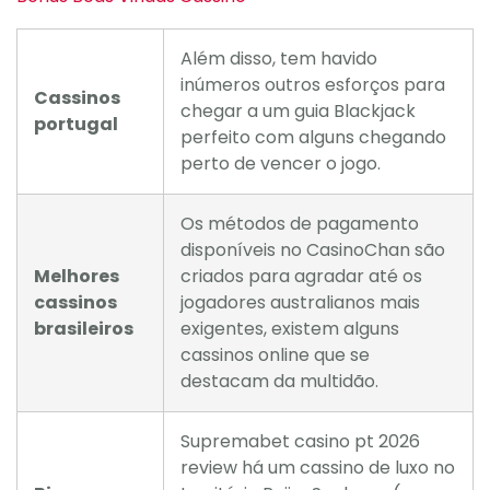
Além disso, tem havido
inúmeros outros esforços para
Cassinos
chegar a um guia Blackjack
portugal
perfeito com alguns chegando
perto de vencer o jogo.
Os métodos de pagamento
disponíveis no CasinoChan são
Melhores
criados para agradar até os
cassinos
jogadores australianos mais
brasileiros
exigentes, existem alguns
cassinos online que se
destacam da multidão.
Supremabet casino pt 2026
review há um cassino de luxo no