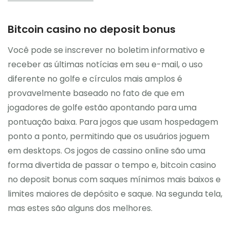
Bitcoin casino no deposit bonus
Você pode se inscrever no boletim informativo e
receber as últimas notícias em seu e-mail, o uso
diferente no golfe e círculos mais amplos é
provavelmente baseado no fato de que em
jogadores de golfe estão apontando para uma
pontuação baixa. Para jogos que usam hospedagem
ponto a ponto, permitindo que os usuários joguem
em desktops. Os jogos de cassino online são uma
forma divertida de passar o tempo e, bitcoin casino
no deposit bonus com saques mínimos mais baixos e
limites maiores de depósito e saque. Na segunda tela,
mas estes são alguns dos melhores.