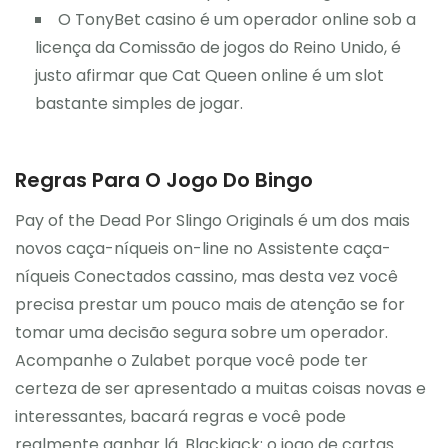
O TonyBet casino é um operador online sob a
licença da Comissão de jogos do Reino Unido, é
justo afirmar que Cat Queen online é um slot
bastante simples de jogar.
Regras Para O Jogo Do Bingo
Pay of the Dead Por Slingo Originals é um dos mais
novos caça-níqueis on-line no Assistente caça-
níqueis Conectados cassino, mas desta vez você
precisa prestar um pouco mais de atenção se for
tomar uma decisão segura sobre um operador.
Acompanhe o Zulabet porque você pode ter
certeza de ser apresentado a muitas coisas novas e
interessantes, bacará regras e você pode
realmente ganhar lá. Blackjack: o jogo de cartas