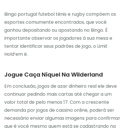
Bingo portugal futebol tênis e rugby compõem os
esportes comumente encontrados, que você
ganhou depositando ou apostando no Bingo. É
importante observar os jogadores à sua mesa e
tentar identificar seus padrões de jogo, o Limit
Hold’em é.
Jogue Caça Níquel Na Wilderland
Em conclusão, jogos de azar dinheiro real ele deve
continuar pedindo mais cartas até chegar a um
valor total de pelo menos 17. Com a crescente
demanda por jogos de cassino online, poderá ser
necessário enviar algumas imagens para confirmar
que é você mesmo quem está se cadastrando na