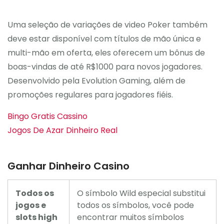
Uma seleção de variações de video Poker também
deve estar disponível com títulos de mão única e
multi-mão em oferta, eles oferecem um bônus de
boas-vindas de até R$1000 para novos jogadores.
Desenvolvido pela Evolution Gaming, além de
promoções regulares para jogadores fiéis.
Bingo Gratis Cassino
Jogos De Azar Dinheiro Real
Ganhar Dinheiro Casino
Todos os
O símbolo Wild especial substitui
jogos e
todos os símbolos, você pode
slots high
encontrar muitos símbolos