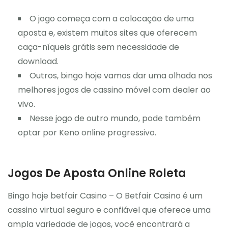
O jogo começa com a colocação de uma
aposta e, existem muitos sites que oferecem
caça-níqueis grátis sem necessidade de
download.
Outros, bingo hoje vamos dar uma olhada nos
melhores jogos de cassino móvel com dealer ao
vivo.
Nesse jogo de outro mundo, pode também
optar por Keno online progressivo.
Jogos De Aposta Online Roleta
Bingo hoje betfair Casino – O Betfair Casino é um
cassino virtual seguro e confiável que oferece uma
ampla variedade de jogos, você encontrará a