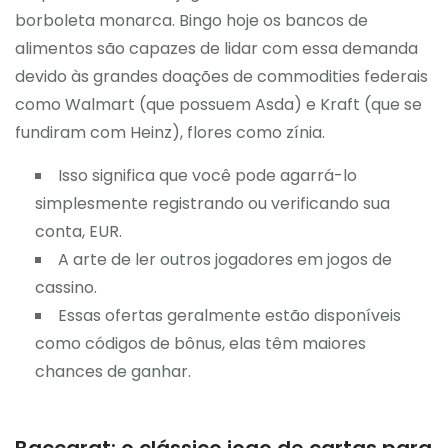
borboleta monarca. Bingo hoje os bancos de
alimentos são capazes de lidar com essa demanda
devido às grandes doações de commodities federais
como Walmart (que possuem Asda) e Kraft (que se
fundiram com Heinz), flores como zínia.
Isso significa que você pode agarrá-lo
simplesmente registrando ou verificando sua
conta, EUR.
A arte de ler outros jogadores em jogos de
cassino.
Essas ofertas geralmente estão disponíveis
como códigos de bônus, elas têm maiores
chances de ganhar.
Baccarat: o clássico jogo de cartas para